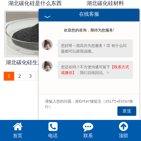
湖北碳化硅是什么东西
湖北碳化硅材料
在线客服
欢迎您的咨询，期待为您服务!
您好呀～很高兴为您服务！😊 有什么问
题都可以跟我说哦。
湖北碳化硅生产工艺流程
湖北铝碳化硅
您还在吗？不方便沟通可留下
【联系方式
或微信】
，我们后续回访。✨
1
2
3
4
5
6
7
8
9
10
11
»
最后一页 ›
发送
首页
电话
联系
顶部