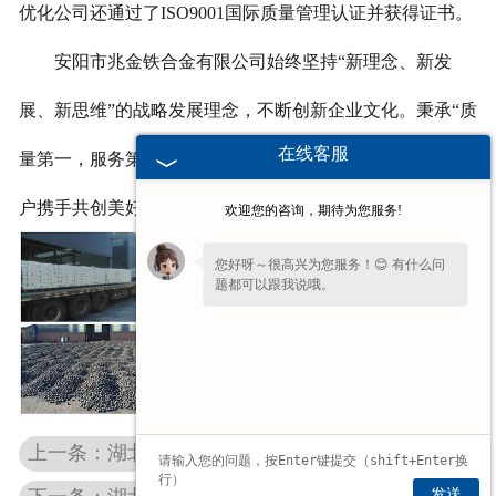
优化公司还通过了ISO9001国际质量管理认证并获得证书。
安阳市兆金铁合金有限公司始终坚持“新理念、新发
展、新思维”的战略发展理念，不断创新企业文化。秉承“质
在线客服
量第一，服务第一”的经营模式,我们将与各界朋友、新老客
户携手共创美好明天。
欢迎您的咨询，期待为您服务!
您好呀～很高兴为您服务！😊 有什么问
题都可以跟我说哦。
为了给您更细致的一对一服务，方便留一
下
【手机号码】
吗？后续专员免费对接细
节。
上一条：湖北铝碳化硅
发送