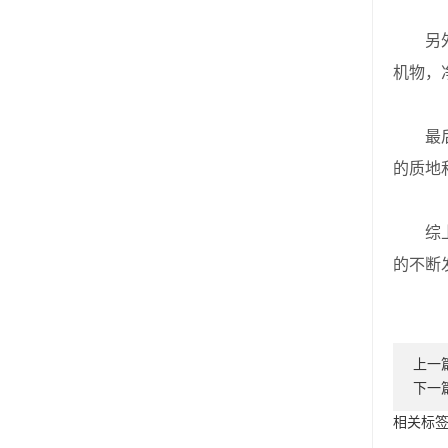
另外，
机物，
最后，
的质地
综上所
的不断
上一
下一
相关标签