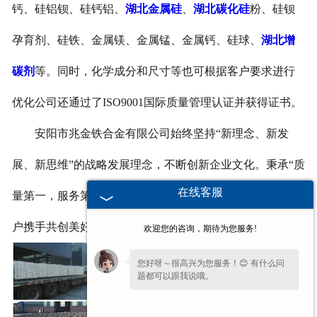
钙、硅铝钡、硅钙铝、
湖北金属硅
、
湖北碳化硅
粉、硅钡
孕育剂、硅铁、金属镁、金属锰、金属钙、硅球、
湖北增
碳剂
等。同时，化学成分和尺寸等也可根据客户要求进行
优化公司还通过了ISO9001国际质量管理认证并获得证书。
安阳市兆金铁合金有限公司始终坚持“新理念、新发
展、新思维”的战略发展理念，不断创新企业文化。秉承“质
在线客服
量第一，服务第一”的经营模式,我们将与各界朋友、新老客
户携手共创美好明天。
欢迎您的咨询，期待为您服务!
您好呀～很高兴为您服务！😊 有什么问
题都可以跟我说哦。
您好，在线客服已就位，方便说下需求