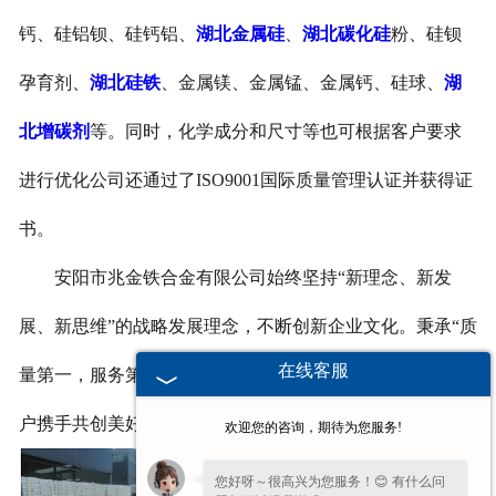
钙、硅铝钡、硅钙铝、
湖北金属硅
、
湖北碳化硅
粉、硅钡
孕育剂、
湖北硅铁
、金属镁、金属锰、金属钙、硅球、
湖
北增碳剂
等。同时，化学成分和尺寸等也可根据客户要求
进行优化公司还通过了ISO9001国际质量管理认证并获得证
书。
安阳市兆金铁合金有限公司始终坚持“新理念、新发
展、新思维”的战略发展理念，不断创新企业文化。秉承“质
在线客服
量第一，服务第一”的经营模式,我们将与各界朋友、新老客
户携手共创美好明天。
欢迎您的咨询，期待为您服务!
您好呀～很高兴为您服务！😊 有什么问