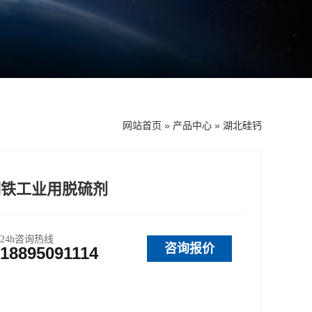
网站首页
»
产品中心
»
湖北硅钙
钢铁工业用脱硫剂
24h咨询热线
咨询报价
18895091114