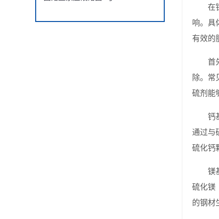
在钢铁
响。具
有效的
首先，
除。常
硫剂能
钙基脱
通过与
硫化钙
镁基脱
硫化镁
的钢材