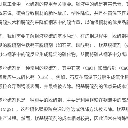
工业中，脱硫剂的应用至关重要。钢液中的硫是有害元素，其
体来说，硫会导致钢材的脆性增加、塑性降低，并且在高温下容
脱硫技术和脱硫剂来降低钢液中的硫含量，以确保钢材的优良品
我们需要了解钢液脱硫的基本原理。在炼钢过程中，脱硫剂被
见的脱硫剂包括钙基脱硫剂（如石灰、碳酸钙）、镁基脱硫剂（
够与钢液中的硫反应生成稳定的硫化物，从而将硫从钢液中分离
硫剂是一种常用的脱硫剂，其中石灰（CaO）和碳酸钙（CaC
硫反应生成硫化钙（CaS）。例如，石灰在高温下分解生成氧化
颗粒会浮到钢液表面，并最终被去除。钙基脱硫剂的优点是成本
硫剂也是一种重要的脱硫剂，主要是利用镁粉在钢液中的高反
（MgS），这些硫化镁颗粒会通过浮选或沉降方法被去除。镁基
生产过程。然而，镁基脱硫剂的成本相对较高，因此通常在特殊