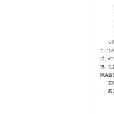
安阳市
合金有
稀土硅
镁、金
际质量
安阳市
一，服