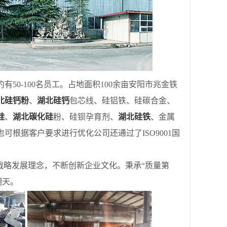
50-100名员工。占地面积100余亩安阳市兆金铁
北硅钙粉
、
湖北硅钙
包芯线、硅铝铁、硅碳合金、
硅
、
湖北碳化硅
粉、硅钡孕育剂、
湖北硅铁
、金属
可根据客户要求进行优化公司还通过了ISO9001国
略发展理念，不断创新企业文化。秉承“质量第
明天。