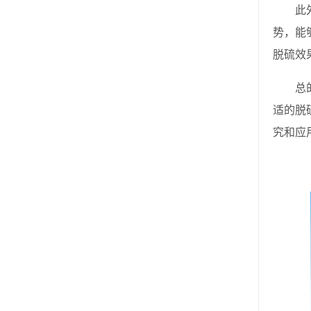
此外，
势，能
脱硫效
总的来
适的脱
究和应