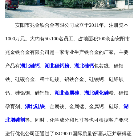
安阳市兆金铁合金有限公司成立于2011年。注册资本
1000万元。大约有50-100名员工。占地面积100余亩安阳市
兆金铁合金有限公司是一家专业生产铁合金的厂家。主要
产品有
湖北硅钙
、
湖北硅钙粉
、
湖北硅钙
包芯线、硅铝
铁、硅碳合金、稀土硅镁、铝铁合金、硅钡钙、硅铝钡
钙、硅铝钡、硅钙铝、
湖北金属硅
、
湖北碳化硅
粉、硅钡
孕育剂、
湖北硅铁
、金属镁、金属锰、金属钙、硅球、
湖
北增碳剂
等。同时，化学成分和尺寸等也可根据客户要求
进行优化公司还通过了ISO9001国际质量管理认证并获得证