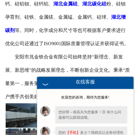
钙、硅铝钡、硅钙铝、
湖北金属硅
、
湖北碳化硅
粉、硅钡
孕育剂、硅铁、金属镁、金属锰、金属钙、硅球、
湖北增
碳剂
等。同时，化学成分和尺寸等也可根据客户要求进行
优化公司还通过了ISO9001国际质量管理认证并获得证书。
安阳市兆金铁合金有限公司始终坚持“新理念、新发
展、新思维”的战略发展理念，不断创新企业文化。秉承“质
在线客服
量第一，服务第一”的经营模式,我们将与各界朋友、新老客
户携手共创美好明天。
欢迎您的咨询，期待为您服务!
您好呀～很高兴为您服务！😊 有什么问
题都可以跟我说哦。
您的
【手机】
多少？我稍后让业务经理给