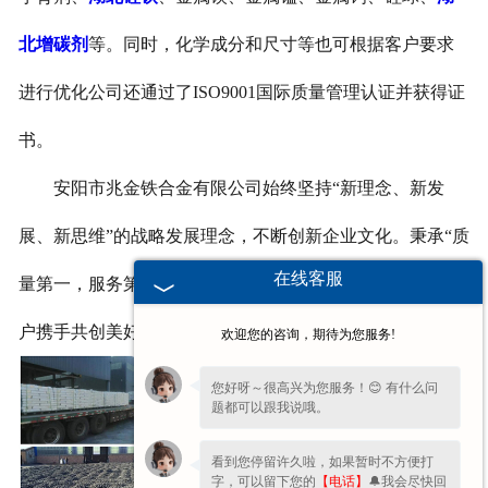
北增碳剂
等。同时，化学成分和尺寸等也可根据客户要求
进行优化公司还通过了ISO9001国际质量管理认证并获得证
书。
安阳市兆金铁合金有限公司始终坚持“新理念、新发
展、新思维”的战略发展理念，不断创新企业文化。秉承“质
在线客服
量第一，服务第一”的经营模式,我们将与各界朋友、新老客
户携手共创美好明天。
欢迎您的咨询，期待为您服务!
您好呀～很高兴为您服务！😊 有什么问
题都可以跟我说哦。
看到您停留许久啦，如果暂时不方便打
字，可以留下您的
【电话】
🔔我会尽快回