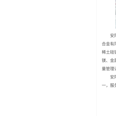
安阳市
合金有
稀土硅
镁、金
量管理
安阳市
一，服