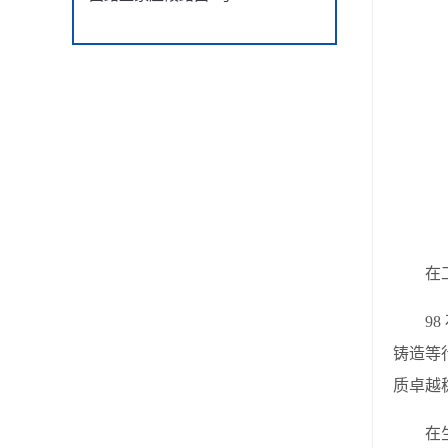
在工业
98 
铸造等
质卓越
在生产