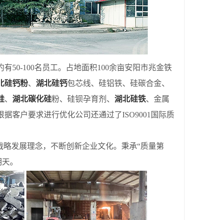
50-100名员工。占地面积100余亩安阳市兆金铁
北硅钙粉
、
湖北硅钙
包芯线、硅铝铁、硅碳合金、
硅
、
湖北碳化硅
粉、硅钡孕育剂、
湖北硅铁
、金属
客户要求进行优化公司还通过了ISO9001国际质
略发展理念，不断创新企业文化。秉承“质量第
明天。