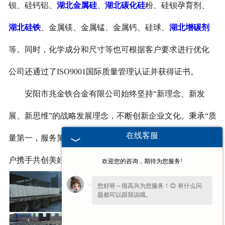
钡、硅钙铝、
湖北金属硅
、
湖北碳化硅
粉、硅钡孕育剂、
湖北硅铁
、金属镁、金属锰、金属钙、硅球、
湖北增碳剂
等。同时，化学成分和尺寸等也可根据客户要求进行优化
公司还通过了ISO9001国际质量管理认证并获得证书。
安阳市兆金铁合金有限公司始终坚持“新理念、新发
展、新思维”的战略发展理念，不断创新企业文化。秉承“质
在线客服
量第一，服务第一”的经营模式,我们将与各界朋友、新老客
户携手共创美好明天。
欢迎您的咨询，期待为您服务!
您好呀～很高兴为您服务！😊 有什么问
题都可以跟我说哦。
看到您停留许久啦，如果暂时不方便打