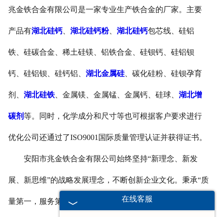
兆金铁合金有限公司是一家专业生产铁合金的厂家。主要
产品有
湖北硅钙
、
湖北硅钙粉
、
湖北硅钙
包芯线、硅铝
铁、硅碳合金、稀土硅镁、铝铁合金、硅钡钙、硅铝钡
钙、硅铝钡、硅钙铝、
湖北金属硅
、碳化硅粉、硅钡孕育
剂、
湖北硅铁
、金属镁、金属锰、金属钙、硅球、
湖北增
碳剂
等。同时，化学成分和尺寸等也可根据客户要求进行
优化公司还通过了ISO9001国际质量管理认证并获得证书。
安阳市兆金铁合金有限公司始终坚持“新理念、新发
展、新思维”的战略发展理念，不断创新企业文化。秉承“质
在线客服
量第一，服务第一”的经营模式,我们将与各界朋友、新老客